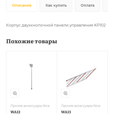
Описание
Как купить
Оплата
До
Корпус двухкнопочной панели управления KP102
Похожие товары
Прочие аксессуары Nice
Прочие аксессуары Nice
WA12
WA13