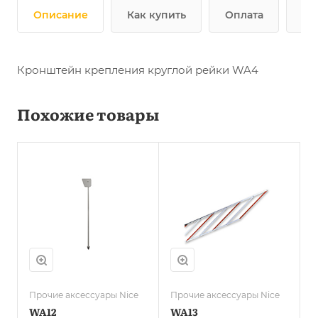
Описание
Как купить
Оплата
До
Кронштейн крепления круглой рейки WA4
Похожие товары
Прочие аксессуары Nice
Прочие аксессуары Nice
WA12
WA13