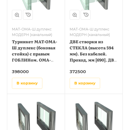
МАТ-ОМА-Ш дуплекс
МАТ-ОМА-Ш дуплекс
МОДЕРН (канальный)
МОДЕРН (канальный)
Турникет МАТ-ОМА-
ДВЕ створки из
Ш дуплекс (боковая
СТЕКЛА (высота 594
стойка) с правым
мм). Без кабелей.
ГОБЛИНом. OMA-
Проход, мм [690]. ДВЕ
86.887 (AV)
створки из СТЕКЛА
398000
372500
(высота 594 мм). Без
кабелей.
в корзину
в корзину