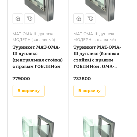
МАТ-ОМА-Ш дуплекс
МАТ-ОМА-Ш дуплекс
МОДЕРН (канальный)
МОДЕРН (канальный)
Турникет МАТ-ОМА-
Турникет МАТ-ОМА-
Ш дуплекс
Ш дуплекс (боковая
(центральная стойка)
стойка) с правым
с правым ГОБЛИНом.
ГОБЛИНом. OMA-
OMA-86.887 (AW)
86.887 (AV). OMA-
779000
733800
86.687 (AW)
в корзину
в корзину