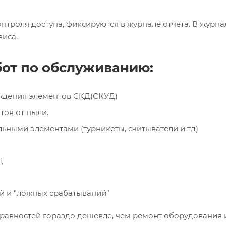
троля доступа, фиксируются в журнале отчета. В журна
иса.
от по обслуживанию:
ждения элементов СКД(СКУД)
тов от пыли.
ьными элементами (турникеты, считыватели и тд)
Д
й и "ложных срабатываний"
авностей гораздо дешевле, чем ремонт оборудования и 