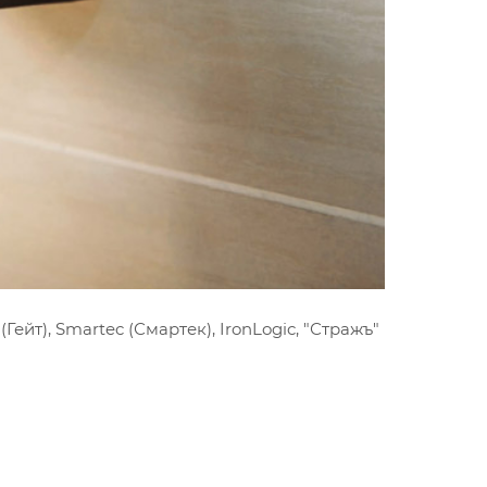
йт), Smartec (Смартек), IronLogic, "Стражъ"