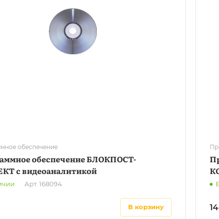
мное обеспечение
Пр
аммное обеспечение БЛОКПОСТ-
П
КТ с видеоаналитикой
К
ичии
Арт.
168094
1
в корзину