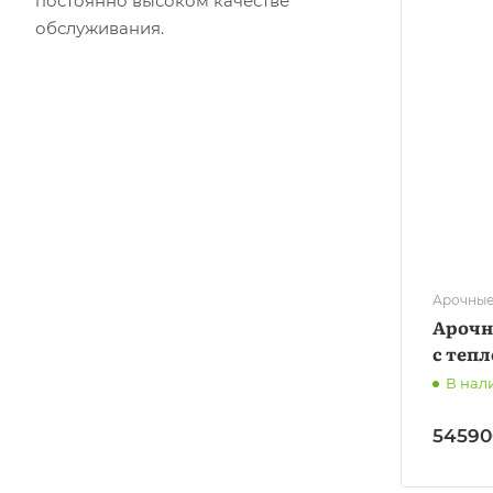
постоянно высоком качестве
обслуживания.
Арочные
Арочн
с тепл
В нал
54590