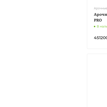
Арочные
Арочн
PRO
В нал
45120