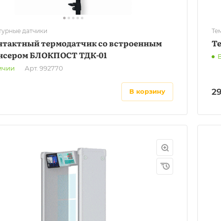
турные датчики
Те
нтактный термодатчик со встроенным
Т
нсером БЛОКПОСТ ТДК-01
ичии
Арт.
992770
2
в корзину