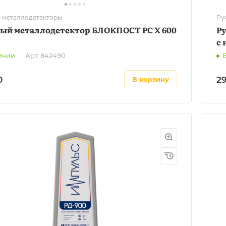
 металлодетекторы
Ру
ый металлодетектор БЛОКПОСТ РС X 600
Р
с
ичии
Арт.
842490
0
2
в корзину