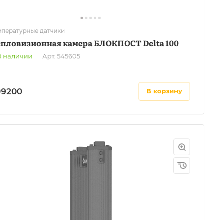
мпературные датчики
епловизионная камера БЛОКПОСТ Delta 100
В наличии
Арт.
545605
99200
в корзину