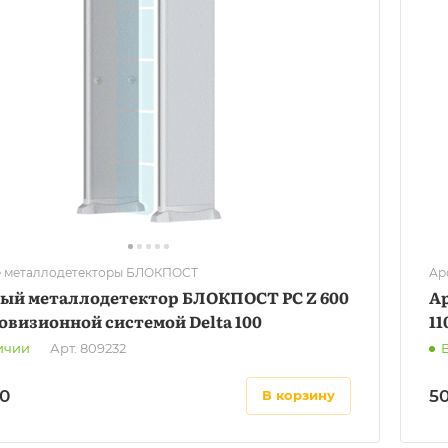
 металлодетекторы БЛОКПОСТ
Ар
ый металлодетектор БЛОКПОСТ PC Z 600
А
овизионной системой Delta 100
11
ичии
Арт.
809232
0
5
в корзину