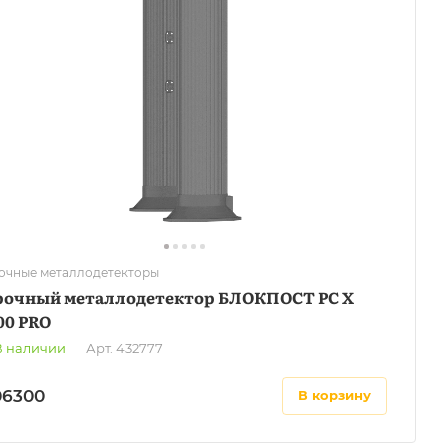
очные металлодетекторы
рочный металлодетектор БЛОКПОСТ РС X
00 PRO
В наличии
Арт.
432777
06300
в корзину