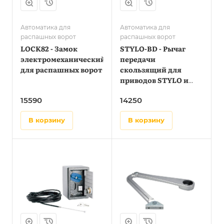
Автоматика для
Автоматика для
распашных ворот
распашных ворот
LOCK82 - Замок
STYLO-BD - Рычаг
электромеханический
передачи
для распашных ворот
скользящий для
приводов STYLO и
FAST40
15590
14250
в корзину
в корзину