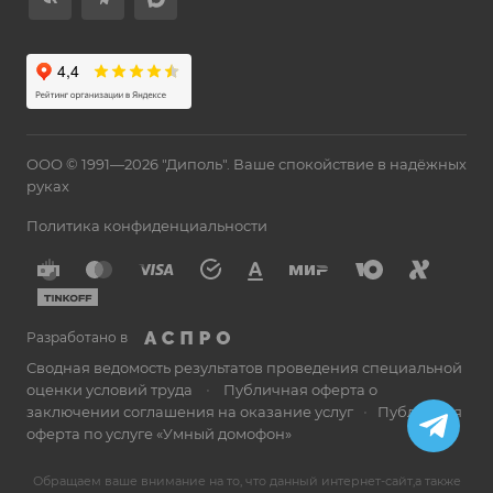
ООО © 1991—2026 "Диполь". Ваше спокойствие в надёжных
руках
Политика конфиденциальности
Разработано в
Сводная ведомость результатов проведения специальной
оценки условий труда
•
Публичная оферта о
заключении соглашения на оказание услуг
•
Публичная
оферта по услуге «Умный домофон»
Обращаем ваше внимание на то, что данный интернет-сайт,а также