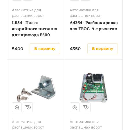
Автоматика для
Автоматика для
распашных ворот
распашных ворот
LB54 - Плата
A4364 - Разблокировка
аварийного питания
для FROG-A с рычагом
для привода F500
5400
4350
в корзину
в корзину
Автоматика для
Автоматика для
распашных ворот
распашных ворот