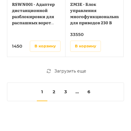
RSWN001 - Адаптер
ZM3E - Блок
дистанционной
управления
разблокировки для
многофункциональный
распашных ворот
для приводов 230 В
(используется вместе
33550
с Н3000)
1450
в корзину
в корзину
Загрузить еще
1
2
3
...
6