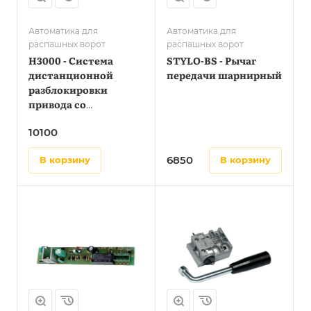
Автоматика для
Автоматика для
распашных ворот
распашных ворот
H3000 - Система
STYLO-BS - Рычаг
дистанционной
передачи шарнирный
разблокировки
привода со
встроенной кнопкой
10100
управления
6850
в корзину
в корзину