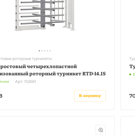
товые роторные турникеты
Ту
ростовый четырехлопастной
Т
изованный роторный турникет RTD-14.1S
ичии
Арт.
152661
8
7
в корзину