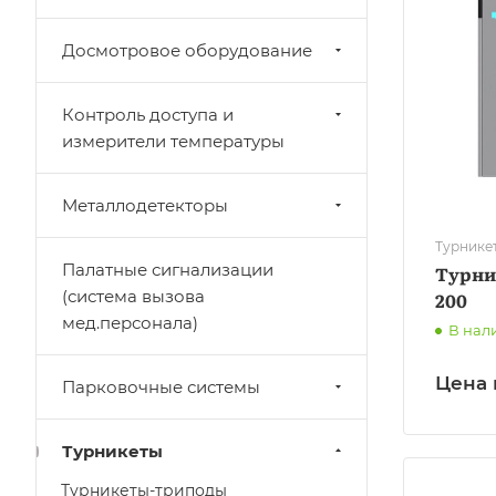
Досмотровое оборудование
Контроль доступа и
измерители температуры
Металлодетекторы
Турнике
Палатные сигнализации
Турни
(система вызова
200
мед.персонала)
В нал
Цена 
Парковочные системы
Турникеты
Турникеты-триподы