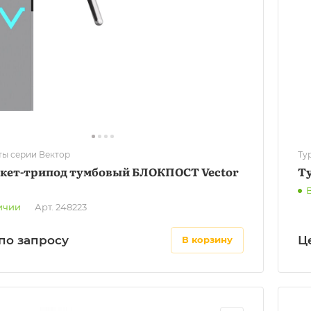
ты серии Вектор
Ту
кет-трипод тумбовый БЛОКПОСТ Vector
Т
ичии
Арт.
248223
по запросу
Ц
в корзину