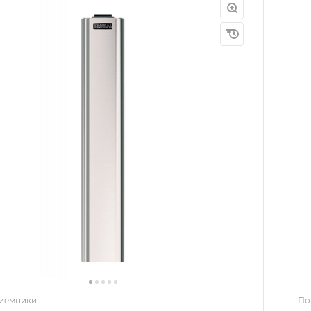
иемники
По