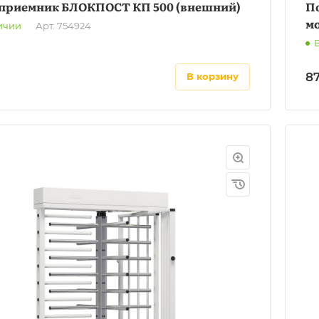
приемник БЛОКПОСТ КП 500 (внешний)
П
м
ичии
Арт.
754924
8
в корзину