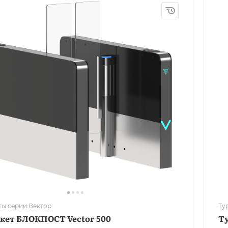
ты серии Вектор
Ту
кет БЛОКПОСТ Vector 500
Т