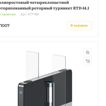
олноростовый четырехлопастной
оторизованный роторный турникет RTD-14.1
В наличии
Арт.
477786
71007
в корзину