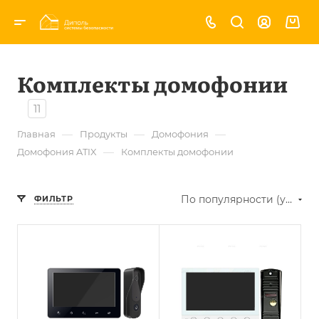
Комплекты домофонии
11
—
—
—
Главная
Продукты
Домофония
—
Домофония ATIX
Комплекты домофонии
По популярности (убывание)
ФИЛЬТР