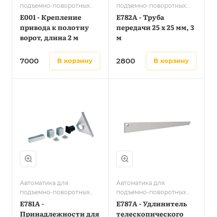
подъемно-поворотных
подъемно-поворотных
ворот
ворот
E001 - Крепление
E782A - Труба
привода к полотну
передачи 25 x 25 мм, 3
ворот, длина 2 м
м
7000
2800
в корзину
в корзину
Автоматика для
Автоматика для
подъемно-поворотных
подъемно-поворотных
ворот
ворот
E781A -
E787A - Удлинитель
Принадлежности для
телескопического