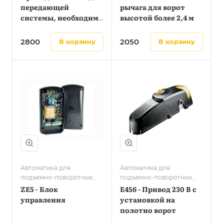
передающей
рычага для ворот
системы, необходимо
высотой более 2,4 м
2 шт
2800
2050
в корзину
в корзину
Автоматика для
Автоматика для
подъемно-поворотных
подъемно-поворотных
ворот
ворот
ZE5 - Блок
E456 - Привод 230 В с
управления
установкой на
полотно ворот