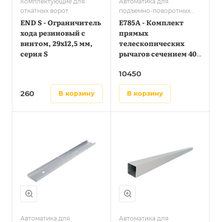
Комплектующие для
Автоматика для
откатных ворот
подъемно-поворотных
ворот
END S - Ограничитель
E785A - Комплект
хода резиновый с
прямых
винтом, 29х12,5 мм,
телескопических
серия S
рычагов сечением 40
x 10 мм
10450
260
в корзину
в корзину
Автоматика для
Автоматика для