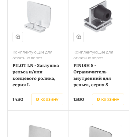
Комплектующие для
Комплектующие для
откатных ворот
откатных ворот
PILOT LN - Заглушка
FINISH S -
рельса и/или
Ограничитель
концевого ролика,
внутренний для
серия L
рельса, серия S
1430
1380
в корзину
в корзину