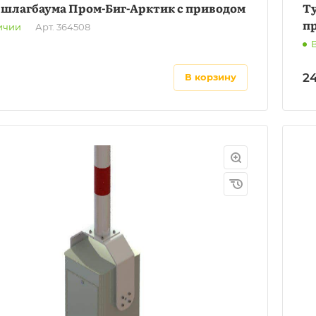
 шлагбаума Пром-Биг-Арктик с приводом
Т
пр
ичии
Арт.
364508
2
в корзину