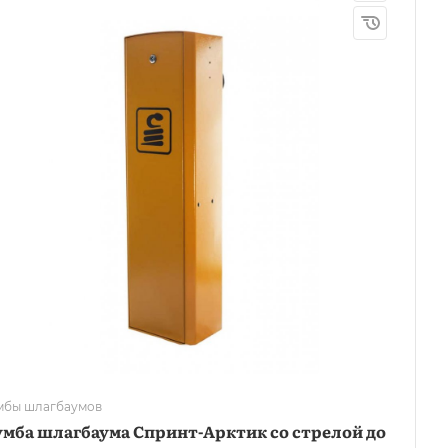
мбы шлагбаумов
мба шлагбаума Спринт-Арктик со стрелой до