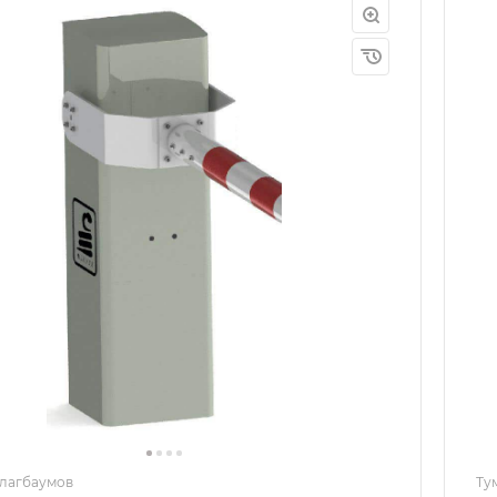
лагбаумов
Ту