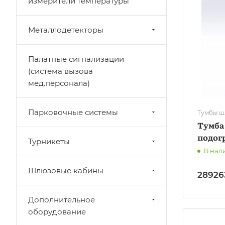
измерители температуры
Металлодетекторы
Палатные сигнализации
(система вызова
мед.персонала)
Парковочные системы
Тумбы ш
Тумба
подогр
Турникеты
В нал
Шлюзовые кабины
28926
Дополнительное
оборудование