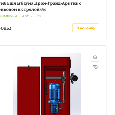
умба шлагбаума Пром-Гранд-Арктик с
иводом и стрелой 6м
В наличии
Арт.
356577
40853
в корзину