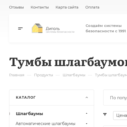
Отзывы
Контакты
Карта сайта
Оплата
Создаём системы
безопасности с 1991 
Тумбы шлагбаумо
—
—
—
Главная
Продукты
Шлагбаумы
Тумбы шлагбау
КАТАЛОГ
По попу
Шлагбаумы
Цена
Автоматические шлагбаумы