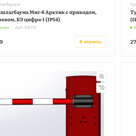
лагбаумов
Ту
 шлагбаума Миг-6 Арктик с приводом,
Ту
евом, БЭ цифра-1 (IP54)
(I
ичии
Арт.
316721
9
2
в корзину