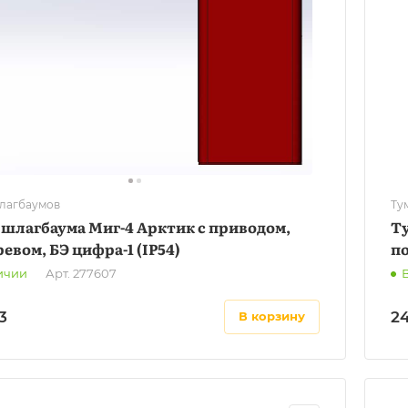
лагбаумов
Ту
 шлагбаума Миг-4 Арктик с приводом,
Ту
евом, БЭ цифра-1 (IP54)
по
ичии
Арт.
277607
3
24
в корзину