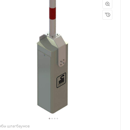
мбы шлагбаумов