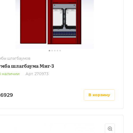
мбы шлагбаумов
умба шлагбаума Миг-3
В наличии
Арт.
270973
26929
в корзину