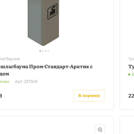
лагбаумов
Ту
 шлагбаума Пром-Стандарт-Арктик с
Т
дом
ичии
Арт.
237506
8
2
в корзину