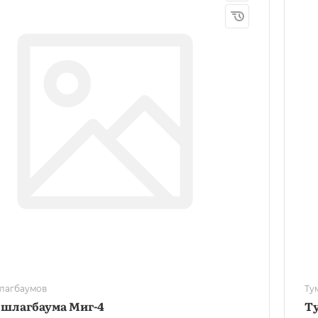
лагбаумов
Ту
 шлагбаума Миг-4
Ту