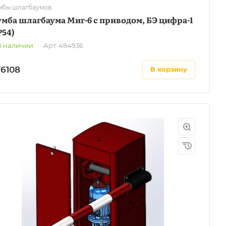
мбы шлагбаумов
мба шлагбаума Миг-6 с приводом, БЭ цифра-1
P54)
В наличии
Арт.
484936
76108
в корзину