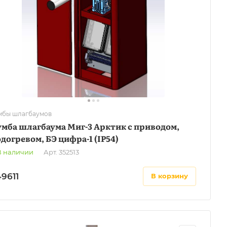
мбы шлагбаумов
мба шлагбаума Миг-3 Арктик с приводом,
догревом, БЭ цифра-1 (IP54)
В наличии
Арт.
352513
9611
в корзину