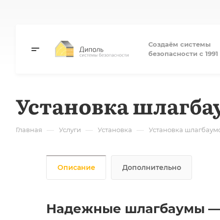
Создаём системы
безопасности с 1991 
Установка шлагба
—
—
—
Главная
Услуги
Установка
Установка шлагбаум
Описание
Дополнительно
Надежные шлагбаумы — з