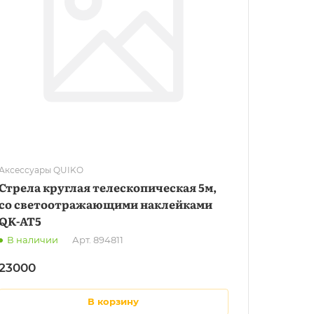
Аксессуары QUIKO
Стрела круглая телескопическая 5м,
со светоотражающими наклейками
QK-AT5
В наличии
Арт.
894811
23000
в корзину