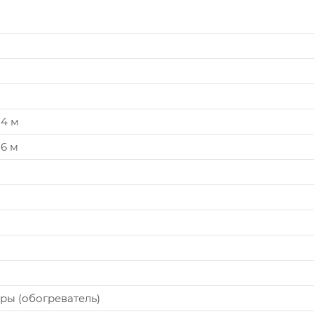
 4 м
 6 м
ры (обогреватель)