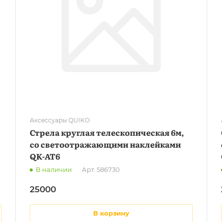
Аксессуары QUIKO
Стрела круглая телескопическая 6м,
со светоотражающими наклейками
QK-AT6
В наличии
Арт.
586730
25000
в корзину