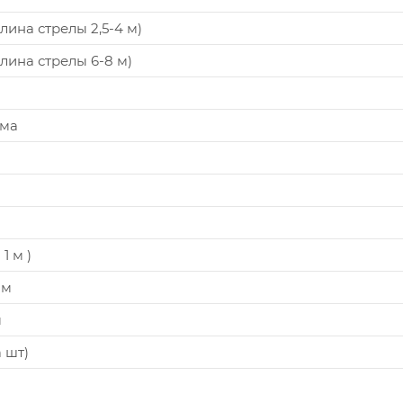
ина стрелы 2,5-4 м)
ина стрелы 6-8 м)
ума
1 м )
 м
м
 шт)