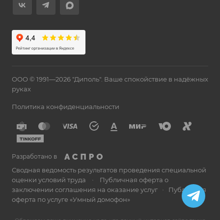
ООО © 1991—2026 "Диполь". Ваше спокойствие в надёжных
руках
Политика конфиденциальности
Разработано в
Сводная ведомость результатов проведения специальной
оценки условий труда
•
Публичная оферта о
заключении соглашения на оказание услуг
•
Публичная
оферта по услуге «Умный домофон»