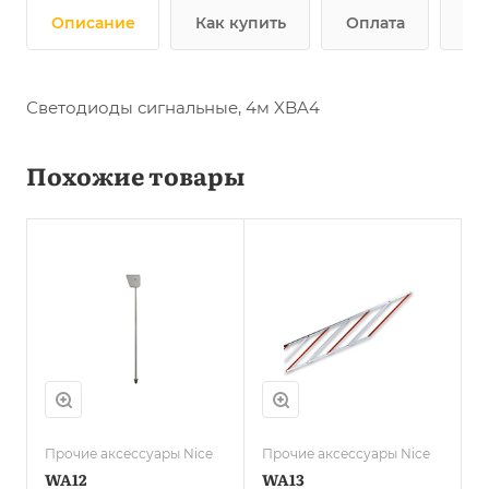
Описание
Как купить
Оплата
До
Светодиоды сигнальные, 4м XBA4
Похожие товары
Прочие аксессуары Nice
Прочие аксессуары Nice
WA12
WA13