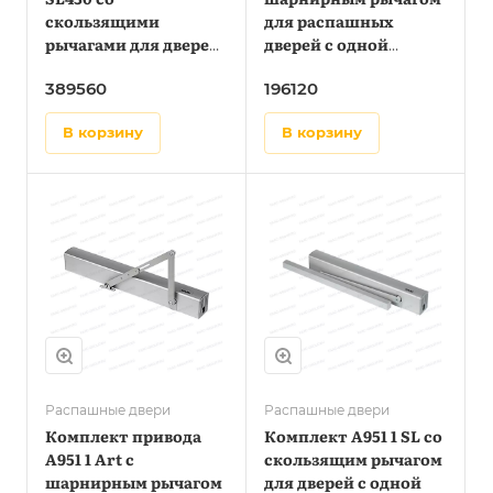
скользящими
для распашных
рычагами для дверей
дверей с одной
с двумя створками до
створкой до 1,4 метра
389560
196120
1,4 метра
в корзину
в корзину
Распашные двери
Распашные двери
Комплект привода
Комплект А951 1 SL со
А951 1 Art с
скользящим рычагом
шарнирным рычагом
для дверей с одной