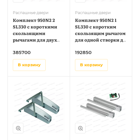
Распашные двери
Распашные двери
Комплект 950N2 2
Комплект 950N2 1
SL330 с короткими
SL330 с коротким
скользящими
скользящим рычагом
рычагами для двух
для одной створки до
створок до 0,8 метра
0,8 метра
385700
192850
в корзину
в корзину