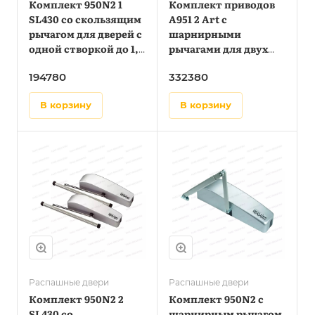
Комплект 950N2 1
Комплект приводов
SL430 со скользящим
А951 2 Art с
рычагом для дверей с
шарнирными
одной створкой до 1,4
рычагами для двух
метра
створок до 1,1 метра
194780
332380
в корзину
в корзину
Распашные двери
Распашные двери
Комплект 950N2 2
Комплект 950N2 с
SL430 со
шарнирным рычагом