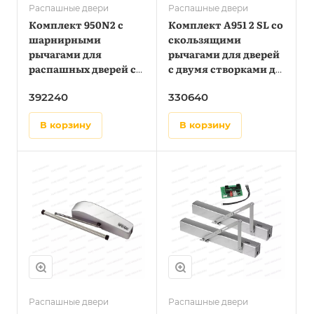
Распашные двери
Распашные двери
Комплект 950N2 с
Комплект А951 2 SL со
шарнирными
скользящими
рычагами для
рычагами для дверей
распашных дверей с
с двумя створками до
двумя створками до
1,1 метра
392240
330640
1,4 метра
в корзину
в корзину
Распашные двери
Распашные двери