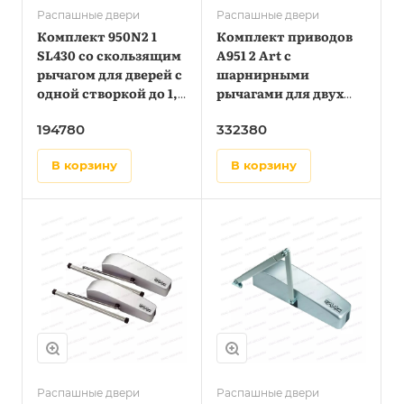
Распашные двери
Распашные двери
Комплект 950N2 1
Комплект приводов
SL430 со скользящим
А951 2 Art с
рычагом для дверей с
шарнирными
одной створкой до 1,4
рычагами для двух
метра
створок до 1,1 метра
194780
332380
в корзину
в корзину
Распашные двери
Распашные двери