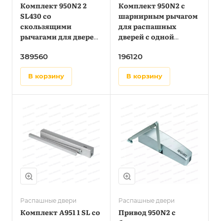
Комплект 950N2 2
Комплект 950N2 с
SL430 со
шарнирным рычагом
скользящими
для распашных
рычагами для дверей
дверей с одной
с двумя створками до
створкой до 1,4 метра
389560
196120
1,4 метра
в корзину
в корзину
Распашные двери
Распашные двери
Комплект А951 1 SL со
Привод 950N2 с