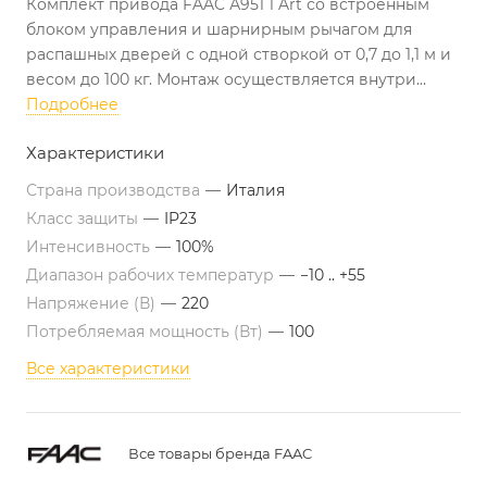
Комплект привода FAAC А951 1 Art со встроенным
блоком управления и шарнирным рычагом для
распашных дверей с одной створкой от 0,7 до 1,1 м и
весом до 100 кг. Монтаж осуществляется внутри
помещения на перемычку дверного проема для
Подробнее
открывания двери наружу. Для открывания внутрь
Характеристики
необходим монтаж с использование скользящего
рычага.
Страна производства
—
Италия
Класс защиты
—
IP23
Интенсивность
—
100%
Диапазон рабочих температур
—
−10 .. +55
Напряжение (В)
—
220
Потребляемая мощность (Вт)
—
100
Все характеристики
Все товары бренда FAAC