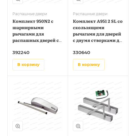
Распашные двери
Распашные двери
Комплект 950N2 с
Комплект А951 2 SL со
шарнирными
скользящими
рычагами для
рычагами для дверей
распашных дверей с
с двумя створками до
двумя створками до
1,1 метра
392240
330640
1,4 метра
в корзину
в корзину