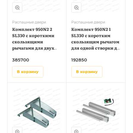
Распашные двери
Распашные двери
Комплект 950N2 2
Комплект 950N2 1
SL330 с короткими
SL330 с коротким
скользящими
скользящим рычагом
рычагами для двух
для одной створки до
створок до 0,8 метра
0,8 метра
385700
192850
в корзину
в корзину