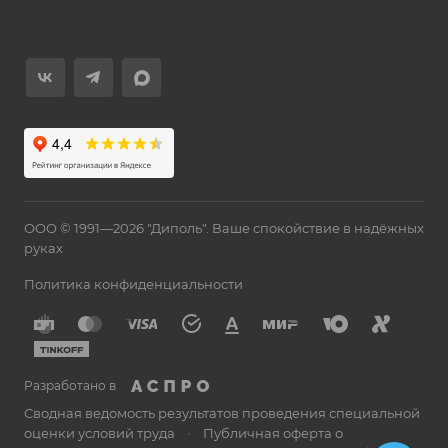
ООО © 1991—2026 "Диполь". Ваше спокойствие в надёжных
руках
Политика конфиденциальности
Разработано в
Сводная ведомость результатов проведения специальной
оценки условий труда
•
Публичная оферта о