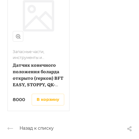
Запасные части,
инструменты и
принадлежности QUIKO
Датчик конечного
положения боларда
открыто (геркон) BFT
EASY, STOPPY, QK-
CE219/500/700
8000
в корзину
Назад к списку