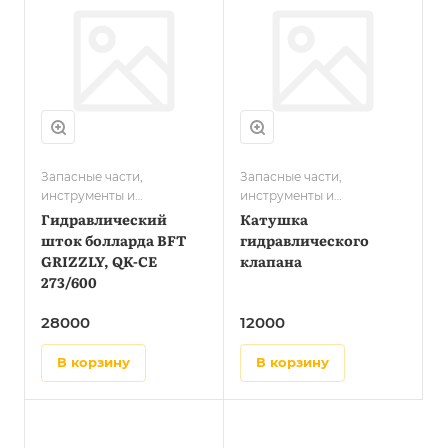
Запасные части,
Запасные части,
инструменты и
инструменты и
принадлежности QUIKO
принадлежности QUIKO
Гидравлический
Катушка
шток болларда BFT
гидравлического
GRIZZLY, QK-CE
клапана
273/600
28000
12000
в корзину
в корзину