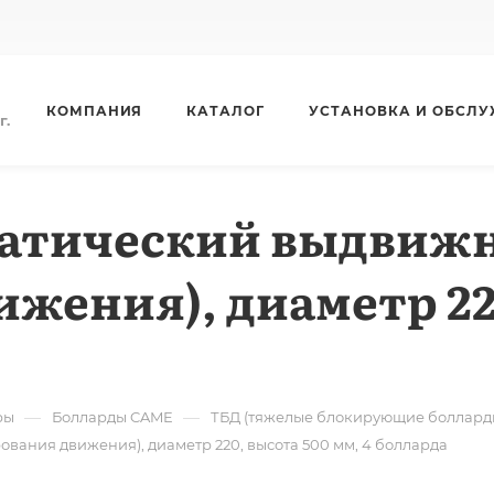
КОМПАНИЯ
КАТАЛОГ
УСТАНОВКА И ОБСЛ
г.
атический выдвижн
жения), диаметр 22
—
—
ры
Болларды CAME
ТБД (тяжелые блокирующие болларды
вания движения), диаметр 220, высота 500 мм, 4 болларда