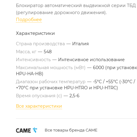
Блокиратор автоматический выдвижной серии ТБД
(регулирование дорожного движения).
Подробнее
Характеристики
Страна производства
—
Италия
Масса, кг
—
548
Интенсивность
—
Интенсивное использование
Максимальная мощность (мВт)
—
6000 (при установ
HPU-HA-HB)
Диапазон рабочих температур
—
-5°C / +55°C (-30°C /
+70°C при установке HPU-HTRO и HPU-HTRC)
Время опускания (с)
—
2,5-6
Все характеристики
Все товары бренда CAME