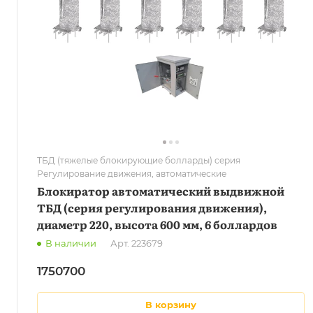
ТБД (тяжелые блокирующие болларды) серия
Регулирование движения, автоматические
Блокиратор автоматический выдвижной
ТБД (серия регулирования движения),
диаметр 220, высота 600 мм, 6 боллардов
В наличии
Арт.
223679
1750700
в корзину