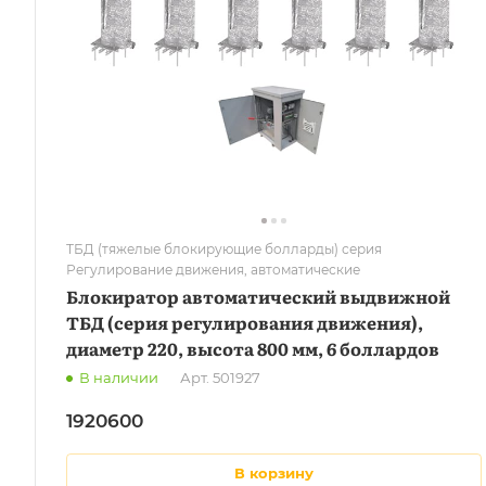
ТБД (тяжелые блокирующие болларды) серия
Регулирование движения, автоматические
Блокиратор автоматический выдвижной
ТБД (серия регулирования движения),
диаметр 220, высота 800 мм, 6 боллардов
В наличии
Арт.
501927
1920600
в корзину