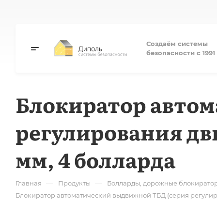
Создаём системы
безопасности с 1991 
Блокиратор автом
регулирования дви
мм, 4 болларда
—
—
Главная
Продукты
Болларды, дорожные блокирато
Блокиратор автоматический выдвижной ТБД (серия регулиро