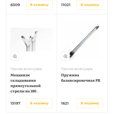
6309
11021
в корзину
в корзину
Прочие аксессуары
Прочие аксессуары
Механизм
Пружина
складывания
балансировочная PR
прямоугольной
стрелы на 180
градусов из профиля
60х21
15197
1621
в корзину
в корзину