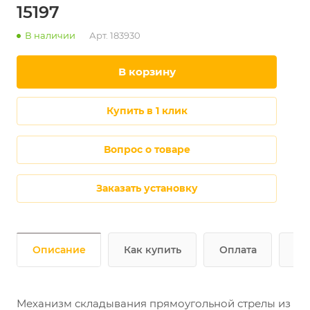
15197
В наличии
Арт.
183930
в корзину
купить в 1 клик
Вопрос о товаре
Заказать установку
Описание
Как купить
Оплата
До
Механизм складывания прямоугольной стрелы из