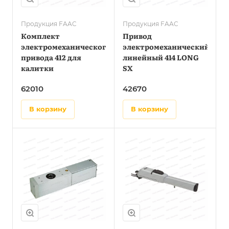
Продукция FAAC
Продукция FAAC
Комплект
Привод
электромеханического
электромеханический
привода 412 для
линейный 414 LONG
калитки
SX
62010
42670
в корзину
в корзину