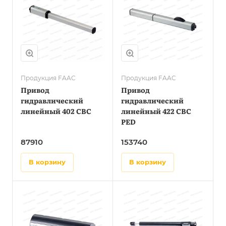
Продукция FAAC
Продукция FAAC
Привод
Привод
гидравлический
гидравлический
линейный 402 CBC
линейный 422 CBC
PED
87910
153740
в корзину
в корзину