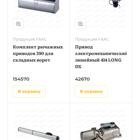
Продукция FAAC
Продукция FAAC
Комплект рычажных
Привод
приводов 390 для
электромеханический
складных ворот
линейный 414 LONG
DX
154570
42670
в корзину
в корзину