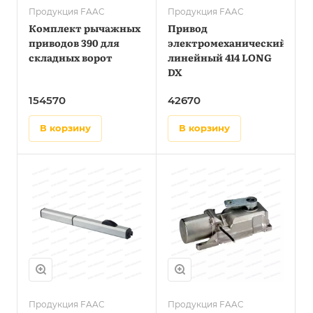
Продукция FAAC
Продукция FAAC
Комплект рычажных
Привод
приводов 390 для
электромеханический
складных ворот
линейный 414 LONG
DX
154570
42670
в корзину
в корзину
Продукция FAAC
Продукция FAAC