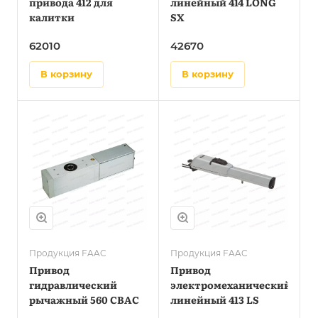
привода 412 для
линейный 414 LONG
калитки
SX
62010
42670
в корзину
в корзину
Продукция FAAC
Продукция FAAC
Привод
Привод
гидравлический
электромеханический
рычажный 560 CBAC
линейный 413 LS