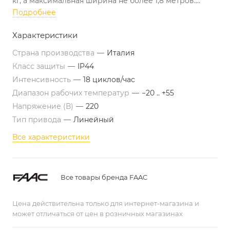
кг, а максимальная ширина не более 1,8 метров.
Интенсивность работы привода составляет 18
Подробнее
циклов/час. В комплект входят аксессуары
Характеристики
безопасности (датчики и лампа), радиомодуль с
брелоком, два привода (левый и правый), плата
Страна производства
—
Италия
управления и замок с ключом.
Класс защиты
—
IP44
Интенсивность
—
18 циклов/час
Диапазон рабочих температур
—
−20 .. +55
Напряжение (В)
—
220
Тип привода
—
Линейный
Все характеристики
Все товары бренда FAAC
Цена действительна только для интернет-магазина и
может отличаться от цен в розничных магазинах