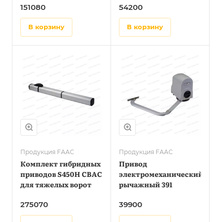
151080
54200
в корзину
в корзину
Продукция FAAC
Продукция FAAC
Комплект гибридных
Привод
приводов S450H CBAC
электромеханический
для тяжелых ворот
рычажный 391
275070
39900