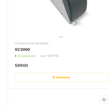
Секционные приводы
SU2000
В наличии
Арт.
969755
59900
в корзину