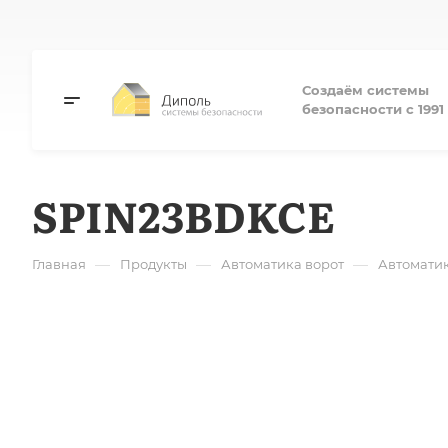
Создаём системы
безопасности с 1991 
SPIN23BDKCE
—
—
—
Главная
Продукты
Автоматика ворот
Автоматик