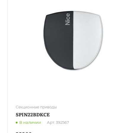
Секционные приводы
SPIN22BDKCE
В наличии
Арт.
392567