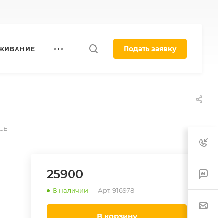
Подать заявку
УЖИВАНИЕ
CE
25900
В наличии
Арт.
916978
в корзину