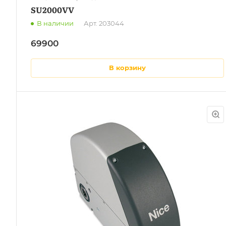
SU2000VV
В наличии
Арт.
203044
69900
в корзину