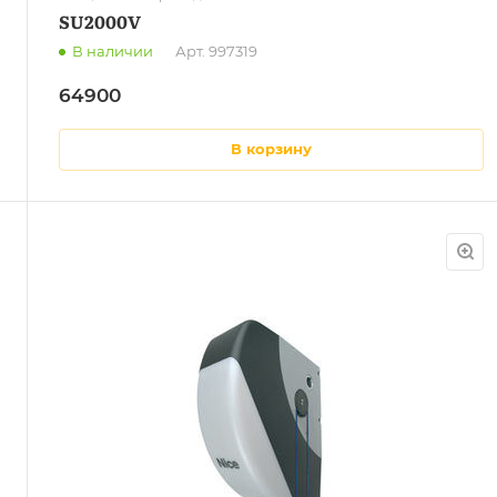
SU2000V
В наличии
Арт.
997319
64900
в корзину