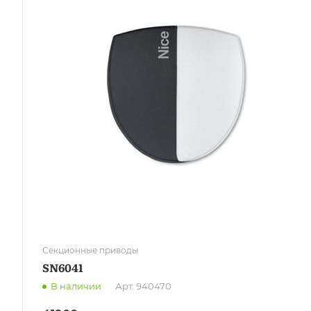
Секционные приводы
SN6041
В наличии
Арт.
940470