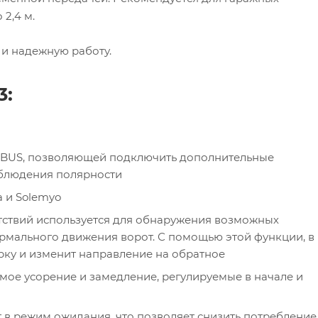
2,4 м.
и надежную работу.
3:
EBUS, позволяющей подключить дополнительные
облюдения полярности
 и Solemyo
ствий используется для обнаружения возможных
ормального движения ворот. С помощью этой функции, в
орку и изменит направление на обратное
мое усорение и замедление, регулируемые в начале и
 в режим ожидания, что позволяет снизить потребление