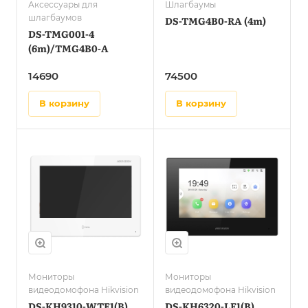
Аксессуары для
Шлагбаумы
шлагбаумов
DS-TMG4B0-RA (4m)
DS-TMG001-4
(6m)/TMG4B0-A
14690
74500
в корзину
в корзину
Мониторы
Мониторы
видеодомофона Hikvision
видеодомофона Hikvision
DS-KH9310-WTE1(B)
DS-KH6320-LE1(B)