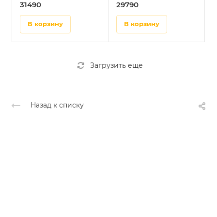
31490
29790
+ рейка ROA8 (5 шт.)
рейка ROA8 (5 шт.)
в корзину
в корзину
Загрузить еще
Назад к списку