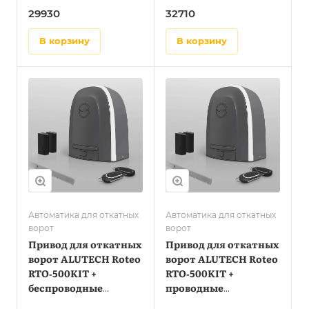
фотоэлементы LM‑L +
29930
32710
сигнальная лампа
SL‑U + рейка ROA8 (5
в корзину
в корзину
шт.)
Автоматика для откатных
Автоматика для откатных
ворот
ворот
Привод для откатных
Привод для откатных
ворот ALUTECH Roteo
ворот ALUTECH Roteo
RTO‑500KIT +
RTO‑500KIT +
беспроводные
проводные
фотоэлементы LM‑LB
фотоэлементы LM‑L +