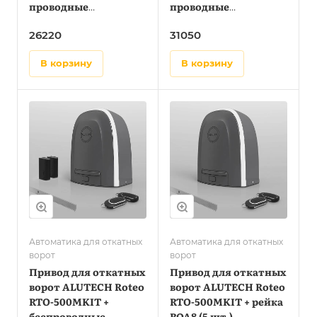
проводные
проводные
фотоэлементы LM‑L
фотоэлементы LM-L +
26220
31050
рейка ROA8 (5 шт.)
в корзину
в корзину
Автоматика для откатных
Автоматика для откатных
ворот
ворот
Привод для откатных
Привод для откатных
ворот ALUTECH Roteo
ворот ALUTECH Roteo
RTO-500MKIT +
RTO-500MKIT + рейка
беспроводные
ROA8 (5 шт.)