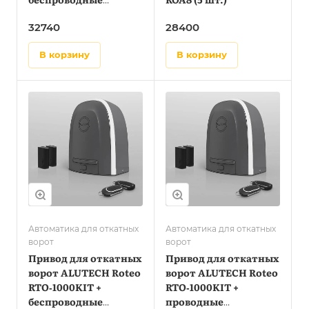
фотоэлементы LM-LB
32740
28400
+ рейка ROA8 (5 шт.)
в корзину
в корзину
Автоматика для откатных
Автоматика для откатных
ворот
ворот
Привод для откатных
Привод для откатных
ворот ALUTECH Roteo
ворот ALUTECH Roteo
RTO‑1000KIT +
RTO‑1000KIT +
беспроводные
проводные