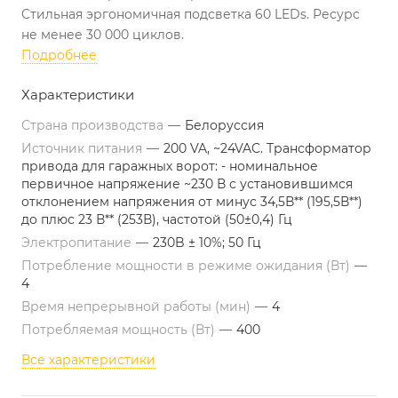
Стильная эргономичная подсветка 60 LEDs. Ресурс
не менее 30 000 циклов.
Подробнее
Характеристики
Страна производства
—
Белоруссия
Источник питания
—
200 VA, ~24VAC. Трансформатор
привода для гаражных ворот: - номинальное
первичное напряжение ~230 В с установившимся
отклонением напряжения от минус 34,5В** (195,5В**)
до плюс 23 В** (253В), частотой (50±0,4) Гц
Электропитание
—
230B ± 10%; 50 Гц
Потребление мощности в режиме ожидания (Вт)
—
4
Время непрерывной работы (мин)
—
4
Потребляемая мощность (Вт)
—
400
Все характеристики