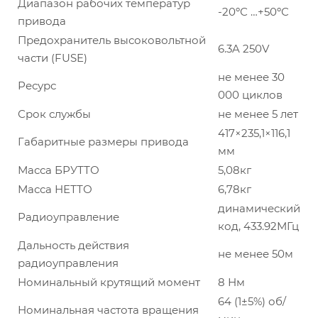
Диапазон рабочих температур
-20ºС …+50ºС
привода
Предохранитель высоковольтной
6.3A 250V
части (FUSE)
не менее 30
Ресурс
000 циклов
Срок службы
не менее 5 лет
417×235,1×116,1
Габаритные размеры привода
мм
Масса БРУТТО
5,08кг
Масса НЕТТО
6,78кг
динамический
Радиоуправление
код, 433.92МГц
Дальность действия
не менее 50м
радиоуправления
Номинальный крутящий момент
8 Нм
64 (1±5%) об/
Номинальная частота вращения