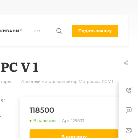
Подать заявку
УЖИВАНИЕ
C V 1
—
кторы
Арочный металлодетектор Матрёшка PC V 1
PC
118500
,
В наличии
Арт.
129633
в корзину