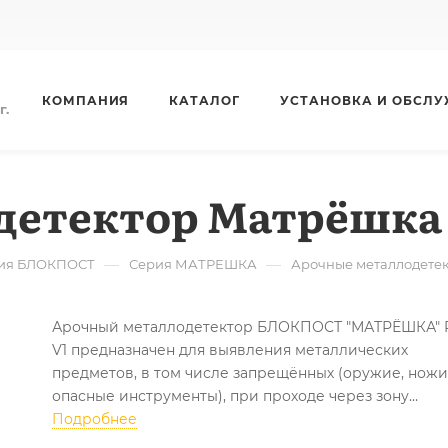
КОМПАНИЯ
КАТАЛОГ
УСТАНОВКА И ОБСЛ
г.
етектор Матрёшка P
—
—
ия БЛОКПОСТ
Серия МАТРЕШКА
Арочные металлодете
Арочный металлодетектор БЛОКПОСТ "МАТРЁШКА" 
V1 предназначен для выявления металлических
предметов, в том числе запрещённых (оружие, ножи
опасные инструменты), при проходе через зону
контроля.
Подробнее