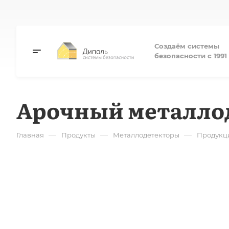
Создаём системы
безопасности с 1991 
Арочный металлод
—
—
—
Главная
Продукты
Металлодетекторы
Продукц