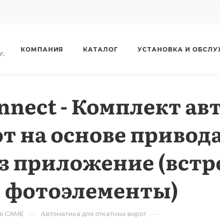
КОМПАНИЯ
КАТАЛОГ
УСТАНОВКА И ОБСЛ
г.
nnect - Комплект а
т на основе привода
з приложение (вст
 фотоэлементы)
—
—
я CAME
Автоматика для откатных ворот