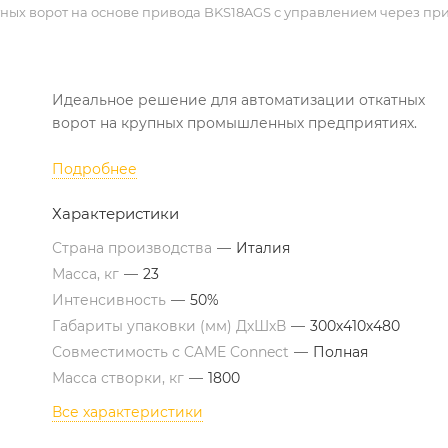
катных ворот на основе привода BKS18AGS с управлением через п
Идеальное решение для автоматизации откатных
ворот на крупных промышленных предприятиях.
Подробнее
Характеристики
Страна производства
—
Италия
Масса, кг
—
23
Интенсивность
—
50%
Габариты упаковки (мм) ДхШхВ
—
300х410х480
Совместимость с CAME Connect
—
Полная
Масса створки, кг
—
1800
Все характеристики