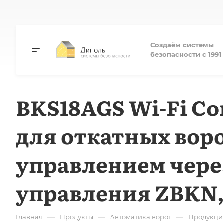
Создаём системы
безопасности с 1991 
BKS18AGS Wi-Fi Co
для откатных воро
управлением чере
управления ZBKN,
—
—
—
Главная
Продукты
Автоматика ворот
Продукци