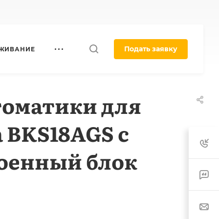
Подать заявку
УЖИВАНИЕ
втоматики для
 BKS18AGS с
роенный блок