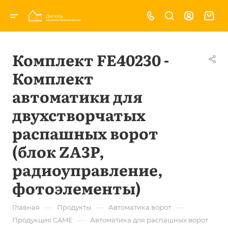
Комплект FE40230 -
Комплект
автоматики для
двухстворчатых
распашных ворот
(блок ZA3P,
радиоуправление,
фотоэлементы)
—
—
—
Главная
Продукты
Автоматика ворот
—
Продукция CAME
Автоматика для распашных ворот