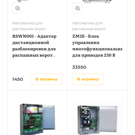
Автоматика для
Автоматика для
распашных ворот
распашных ворот
RSWN001 - Адаптер
ZM3E - Блок
дистанционной
управления
разблокировки для
многофункциональный
распашных ворот
для приводов 230 В
(используется вместе
33550
с Н3000)
1450
в корзину
в корзину