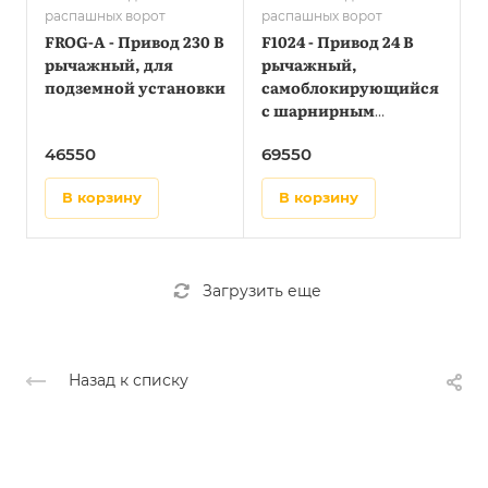
распашных ворот
распашных ворот
FROG-A - Привод 230 В
F1024 - Привод 24 В
рычажный, для
рычажный,
подземной установки
самоблокирующийся
с шарнирным
рычагом передачи
46550
69550
в корзину
в корзину
Загрузить еще
Назад к списку