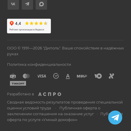
ООО © 1991—2026 "Диполь". Ваше спокойствие в надёжных
руках
Политика конфиденциальности
Разработано в
Сводная ведомость результатов проведения специальной
оценки условий труда
•
Публичная оферта о
заключении соглашения на оказание услуг
•
Публичная
оферта по услуге «Умный домофон»