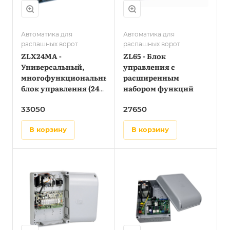
Автоматика для
Автоматика для
распашных ворот
распашных ворот
ZLX24MA -
ZL65 - Блок
Универсальный,
управления с
многофункциональный
расширенным
блок управления (24
набором функций
В) для двустворчатых
33050
27650
распашных ворот с
дисплеем и
в корзину
в корзину
технологией
адаптивного
управления
крутящим моментом