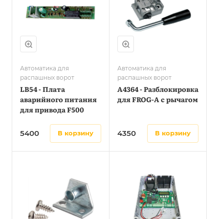
Автоматика для
Автоматика для
распашных ворот
распашных ворот
LB54 - Плата
A4364 - Разблокировка
аварийного питания
для FROG-A с рычагом
для привода F500
5400
4350
в корзину
в корзину