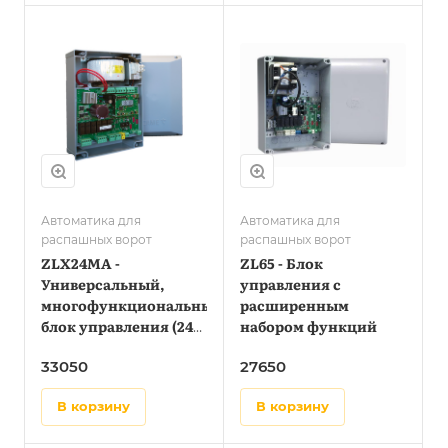
Автоматика для
Автоматика для
распашных ворот
распашных ворот
ZLX24MA -
ZL65 - Блок
Универсальный,
управления с
многофункциональный
расширенным
блок управления (24
набором функций
В) для двустворчатых
33050
27650
распашных ворот с
дисплеем и
в корзину
в корзину
технологией
адаптивного