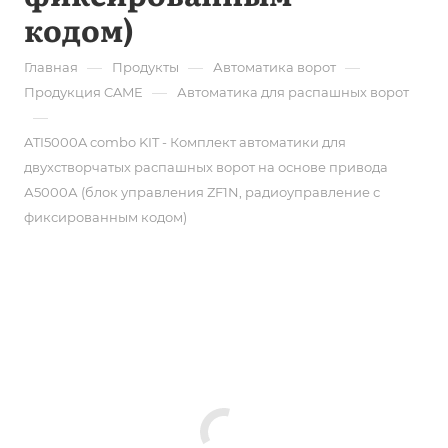
кодом)
—
—
—
Главная
Продукты
Автоматика ворот
—
Продукция CAME
Автоматика для распашных ворот
—
ATI5000A combo KIT - Комплект автоматики для
двухстворчатых распашных ворот на основе привода
А5000А (блок управления ZF1N, радиоуправление с
фиксированным кодом)