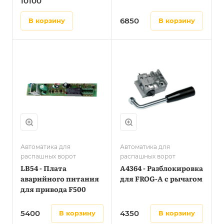
10100
управления
6850
в корзину
в корзину
Автоматика для
Автоматика для
распашных ворот
распашных ворот
LB54 - Плата
A4364 - Разблокировка
аварийного питания
для FROG-A с рычагом
для привода F500
5400
4350
в корзину
в корзину