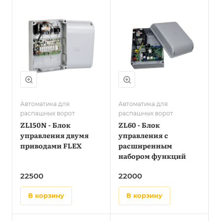
управления
крутящим моментом
Автоматика для
Автоматика для
распашных ворот
распашных ворот
ZL150N - Блок
ZL60 - Блок
управления двумя
управления с
приводами FLEX
расширенным
набором функций
22500
22000
в корзину
в корзину