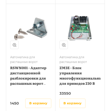
Автоматика для
Автоматика для
распашных ворот
распашных ворот
RSWN001 - Адаптер
ZM3E - Блок
дистанционной
управления
разблокировки для
многофункциональный
распашных ворот
для приводов 230 В
(используется вместе
33550
с Н3000)
1450
в корзину
в корзину