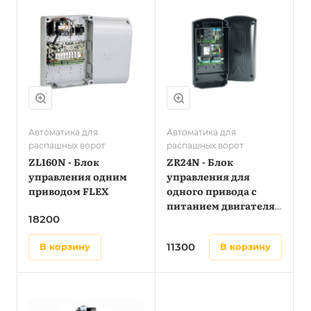
Автоматика для
Автоматика для
распашных ворот
распашных ворот
ZL160N - Блок
ZR24N - Блок
управления одним
управления для
приводом FLEX
одного привода с
питанием двигателя
18200
220В
11300
в корзину
в корзину