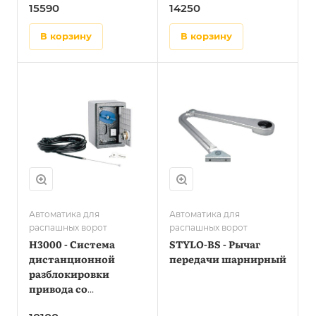
15590
14250
в корзину
в корзину
Автоматика для
Автоматика для
распашных ворот
распашных ворот
H3000 - Система
STYLO-BS - Рычаг
дистанционной
передачи шарнирный
разблокировки
привода со
встроенной кнопкой